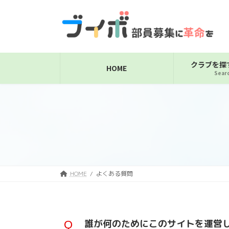
コ
ナ
ン
ビ
テ
ゲ
ン
ー
ツ
シ
へ
ョ
クラブを探
HOME
Searc
ス
ン
キ
に
ッ
移
プ
動
HOME
よくある質問
誰が何のためにこのサイトを運営